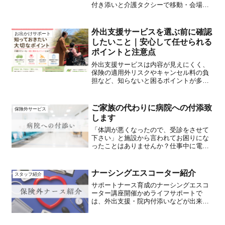
付き添いと介護タクシーで移動・会場サ
ポートまで対応。神戸の【かめライフサ
ポート】がご家族の想いに寄り添いま
す。
外出支援サービスを選ぶ前に確認
お出かけサポート
したいこと｜安心して任せられる
ポイントと注意点
外出支援サービスは内容が見えにくく、
保険の適用外リスクやキャンセル料の負
担など、知らないと困るポイントが多く
あります。安心して任せられるサービス
を選ぶための確認事項をまとめました。
ご家族の代わりに病院への付添致
保険外サービス
します
「体調が悪くなったので、受診をさせて
下さい」と施設から言われてお困りにな
ったことはありませんか？仕事中に電話
があり、仕事を切り上げなければならな
いのは大変だと思います。高齢化の進行
に伴い、日本全体で仕事をしながら家族
ナーシングエスコーター紹介
スタッフ紹介
等の介護に従事する者（ビ...
サポートナース育成のナーシングエスコ
ーター講座開催かめライフサポートで
は、外出支援・院内付添いなどが出来る
人材の育成にも力を入れています。外出
支援は看護師・介護士の知識だけでは行