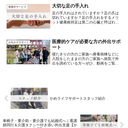
うことが出来ません。車椅子の扱い、段
差の越え方、外出先の下見の...
大切な足の手入れ
保険外サービス
足の手入れはされていますか？足の爪は
切れていますか？足の手入れをするメリ
ット健康維持足は第二の心臓と呼ばれ、
血行促進や全身の健康に影響を与えま
す。疲労軽減足のマッサージやストレッ
チで、むくみや疲れを軽減しやすくなり
ます。怪我の予防足裏の角質...
医療的ケアが必要な方の外出サポ
お出かけサポート
ート
寝たきりの方のご家族へ療養病棟などに
入院をしたままの方のご家族へ病気で外
出を諦めている方へぜひ、動画をご覧く
ださい今日は脳出血後に病院に入ったま
まの方の8年ぶりの外出をサポートの様子
です。家族が病気になって動けなくなっ
た悲しみ…やるせなさ…...
かめライフサポートスタッフ紹介
車椅子・要介助・要介護でも結婚式へ｜看護
師同行＆介護タクシー付き添い外出支援【か