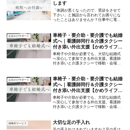
します
「体調が悪くなったので、受診をさせて
下さい」と施設から言われてお困りにな
ったことはありませんか？仕事中に電話
があり、仕事を切り上げなければならな
いのは大変だと思います。高齢化の進行
に伴い、日本全体で仕事をしながら家族
車椅子・要介助・要介護でも結婚
お出かけサポート
等の介護に従事する者（ビ...
式へ｜看護師同行＆介護タクシー
付き添い外出支援【かめライフサ
ポート神戸】
車椅子や介助が必要でも、大切な結婚式
へ安心して参加できる外出支援。看護師
付き添いと介護タクシーで移動・会場サ
ポートまで対応。神戸の【かめライフサ
ポート】がご家族の想いに寄り添いま
す。
車椅子・要介助・要介護でも結婚
お出かけサポート
式へ｜看護師同行＆介護タクシー
付き添い外出支援【かめライフサ
ポート神戸】
車椅子や介助が必要でも、大切な結婚式
へ安心して参加できる外出支援。看護師
付き添いと介護タクシーで移動・会場サ
ポートまで対応。神戸の【かめライフサ
ポート】がご家族の想いに寄り添いま
す。
大切な足の手入れ
保険外サービス
足の手入れはされていますか？足の爪は