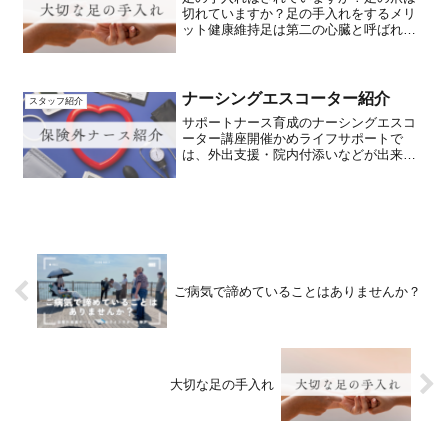
切れていますか？足の手入れをするメリ
ット健康維持足は第二の心臓と呼ばれ、
血行促進や全身の健康に影響を与えま
す。疲労軽減足のマッサージやストレッ
チで、むくみや疲れを軽減しやすくなり
ます。怪我の予防足裏の角質...
ナーシングエスコーター紹介
スタッフ紹介
サポートナース育成のナーシングエスコ
ーター講座開催かめライフサポートで
は、外出支援・院内付添いなどが出来る
人材の育成にも力を入れています。外出
支援は看護師・介護士の知識だけでは行
うことが出来ません。車椅子の扱い、段
差の越え方、外出先の下見の...
ご病気で諦めていることはありませんか？
大切な足の手入れ